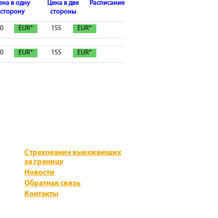
ена в одну
Цена в две
Расписание
сторону
стороны
0
EUR*
155
EUR*
0
EUR*
155
EUR*
Страхование выезжающих
за границу
Новости
Обратная связь
Контакты