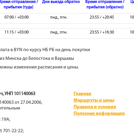
Время отправления /
Дни выезда обратно
Время отправления /
Ц
прибытия (туда)
прибытия (обратно)
07:00 / +03:00
пнд., птн.
23:55 / +20:45
10
11:15 / +03:00
пнд., птн.
23:55 / +16:30
10
лата в BYN по курсу НБ РБ на день покупки
из Минска до Белостока и Варшавы
ожны изменения расписания и цены.
, УНП 101140063
Главная
Маршруты и цены
40063 от 27.04.2006,
Правила и условия
нительным
Полезная информация
 19А;
9) 701-22-22;