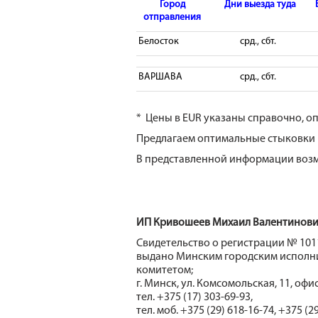
Город
Дни выезда туда
отправления
Белосток
срд., сбт.
ВАРШАВА
срд., сбт.
* Цены в EUR указаны справочно, оп
Предлагаем оптимальные стыковки 
В представленной информации возм
ИП Кривошеев Михаил Валентинович
Свидетельство о регистрации № 1011
выдано Минским городским испол
комитетом;
г. Минск, ул. Комсомольская, 11, офис
тел. +375 (17) 303-69-93,
тел. моб. +375 (29) 618-16-74, +375 (2