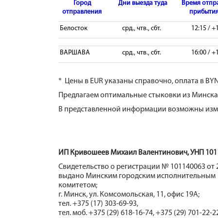
Город
Дни выезда туда
Время отпр
отправления
прибытия
Белосток
срд., чтв., сбт.
12:15 / +
ВАРШАВА
срд., чтв., сбт.
16:00 / +
* Цены в EUR указаны справочно, оплата в BYN
Предлагаем оптимальные стыковки из Минска 
В представленной информации возможны изме
ИП Кривошеев Михаил Валентинович, УНП 101
Свидетельство о регистрации № 101140063 от 2
выдано Минским городским исполнительным
комитетом;
г. Минск, ул. Комсомольская, 11, офис 19А;
тел. +375 (17) 303-69-93,
тел. моб. +375 (29) 618-16-74, +375 (29) 701-22-2