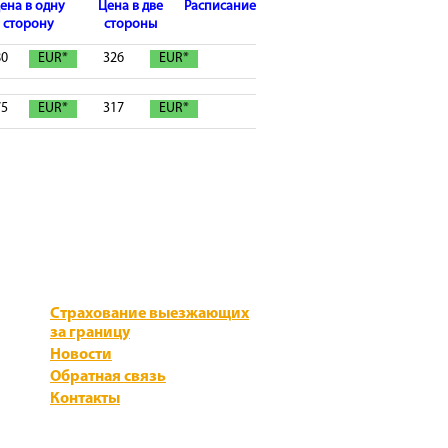
ена в одну
Цена в две
Расписание
сторону
стороны
80
EUR*
326
EUR*
75
EUR*
317
EUR*
Страхование выезжающих
за границу
Новости
Обратная связь
Контакты