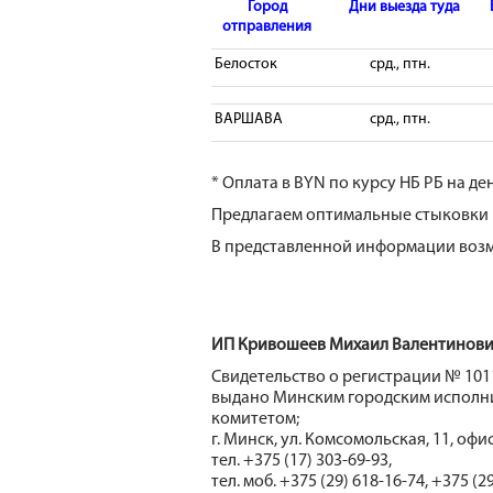
Город
Дни выезда туда
отправления
Белосток
срд., птн.
ВАРШАВА
срд., птн.
* Оплата в BYN по курсу НБ РБ на д
Предлагаем оптимальные стыковки 
В представленной информации воз
ИП Кривошеев Михаил Валентинович
Свидетельство о регистрации № 1011
выдано Минским городским испол
комитетом;
г. Минск, ул. Комсомольская, 11, офис
тел. +375 (17) 303-69-93,
тел. моб. +375 (29) 618-16-74, +375 (2