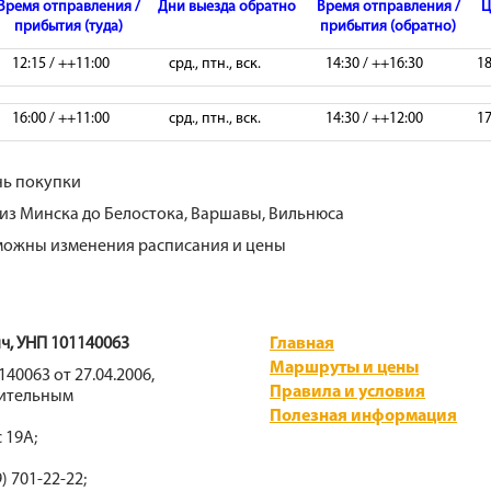
Время отправления /
Дни выезда обратно
Время отправления /
Ц
прибытия (туда)
прибытия (обратно)
12:15 / ++11:00
срд., птн., вск.
14:30 / ++16:30
1
16:00 / ++11:00
срд., птн., вск.
14:30 / ++12:00
1
ень покупки
из Минска до Белостока, Варшавы, Вильнюса
можны изменения расписания и цены
, УНП 101140063
Главная
Маршруты и цены
40063 от 27.04.2006,
Правила и условия
нительным
Полезная информация
 19А;
9) 701-22-22;