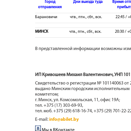
Город
Дни выезда туда
Время отп
отправления
прибыти
Барановичи
чтв., птн., сбт., вск.
22:45 / +
МИНСК
чтв., птн., сбт., вск.
20:30 / +
В представленной информации возможны изме
ИП Кривошеев Михаил Валентинович, УНП 101
Свидетельство о регистрации № 101140063 от 2
выдано Минским городским исполнительным
комитетом;
г. Минск, ул. Комсомольская, 11, офис 19А;
тел. +375 (17) 303-69-93,
тел. моб. +375 (29) 618-16-74, +375 (29) 701-22-2
E-mail:
info@abilet.by
Мы в ВКонтакте