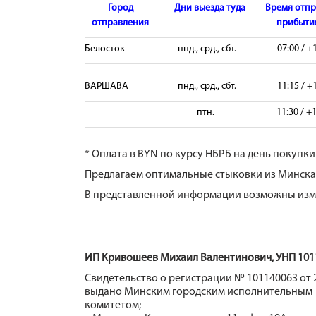
Город
Дни выезда туда
Время отпр
отправления
прибытия
Белосток
пнд., срд., сбт.
07:00 / +
ВАРШАВА
пнд., срд., сбт.
11:15 / +
птн.
11:30 / +
* Оплата в BYN по курсу НБРБ на день покупки
Предлагаем оптимальные стыковки из Минска 
В представленной информации возможны изме
ИП Кривошеев Михаил Валентинович, УНП 101
Свидетельство о регистрации № 101140063 от 2
выдано Минским городским исполнительным
комитетом;