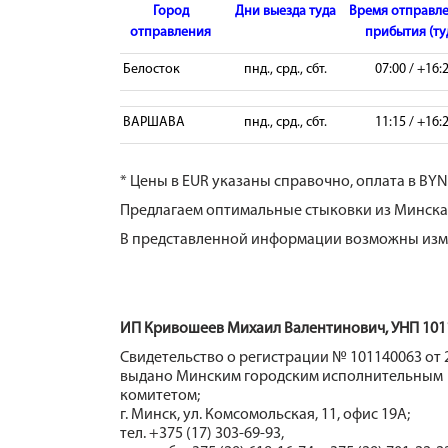
Город
Дни выезда туда
Время отправле
отправления
прибытия (ту
Белосток
пнд., срд., сбт.
07:00 / +16:
ВАРШАВА
пнд., срд., сбт.
11:15 / +16:
* Цены в EUR указаны справочно, оплата в BYN
Предлагаем оптимальные стыковки из Минска 
В представленной информации возможны изме
ИП Кривошеев Михаил Валентинович, УНП 101
Свидетельство о регистрации № 101140063 от 2
выдано Минским городским исполнительным
комитетом;
г. Минск, ул. Комсомольская, 11, офис 19А;
тел. +375 (17) 303-69-93,